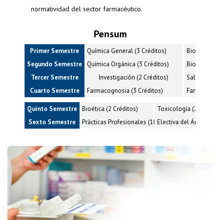
normatividad del sector farmacéutico.
Pensum
Primer Semestre
Química General (3 Créditos)
Biología Cel
Segundo Semestre
Química Orgánica (3 Créditos)
Bioestadísti
Tercer Semestre
Investigación (2 Créditos)
Salud Famili
Cuarto Semestre
Farmacognosia (3 Créditos)
Farmacia Mag
Quinto Semestre
Bioética (2 Créditos)
Toxicología (2 Crédito
Sexto Semestre
Prácticas Profesionales (10 Créditos)
Electiva del Área Admin