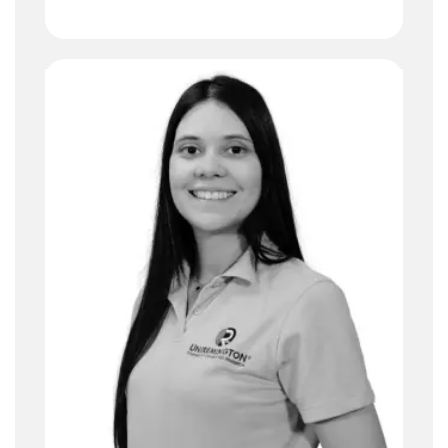
Comercializar y difundir los programas
de Educación Continúa ofrecidos por la
Universidad, generando relacionamiento
con nuestros consumidores actuales y
futuros, para dar cumplimiento al
presupuesto de ventas dispuesto para el
canal.