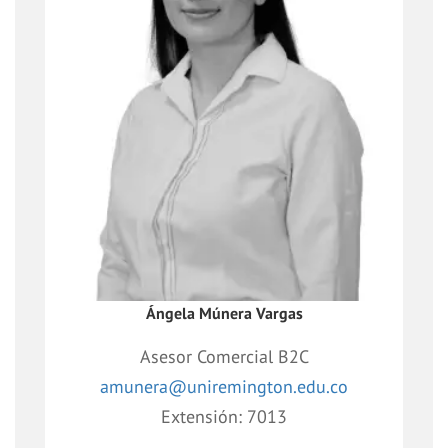
Comercializar y difundir los programas
de Educación Continúa ofrecidos por la
Universidad, generando relacionamiento
con nuestros consumidores actuales y
futuros, para dar cumplimiento al
presupuesto de ventas dispuesto para el
canal.
Ángela Múnera Vargas
Asesor Comercial B2C
amunera@uniremington.edu.co
Extensión: 7013