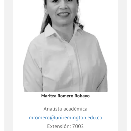
Profesional encargado de brindar apoyo
académico-administrativo a la Unidad
de Educación Continua, gestionando el
desarrollo del portafolio de oferta de
educación continua, de acuerdo con las
necesidades del mercado.
Maritza Romero Robayo
Analista académica
mromero@uniremington.edu.co
Extensión: 7002