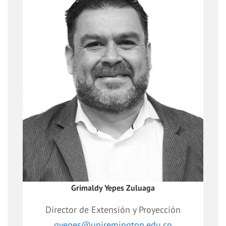
Facilitador en la articulación de las
labores misionales de docencia e
investgación con
las diversas organizaciones públicas y
privadas con el objeto de contribuir
mediante programas académicos, la
investigación cientfica, asesorías y
consultorías al desarrollo armónico de
las mismas y satsfacer necesidades
sociales conocidas.
Grimaldy Yepes Zuluaga
Director de Extensión y Proyección
gyepes@uniremington.edu.co