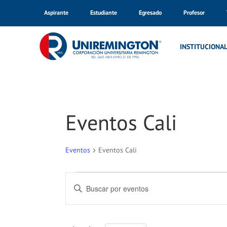
Aspirante
Estudiante
Egresado
Profesor
INSTITUCIONA
Eventos Cali
Eventos
Eventos Cali
Eventos
Navegación
Introduce
la
de
palabra