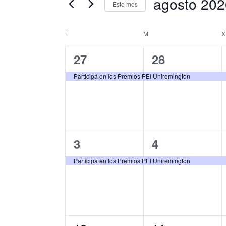
búsqueda
agosto 202
clave.
Este mes
y
Busca
Selecciona
Eventos
L
LUNES
M
MARTES
X
la
Calendario
vistas
para
fecha.
1
1
27
28
de
de
la
evento,
evento,
Participa en los Premios PEI Uniremington
palabra
Eventos
Eventos
clave.
1
1
3
4
evento,
evento,
Participa en los Premios PEI Uniremington