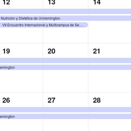
3
3
2
12
13
14
eventos,
eventos,
eventos,
Nutrición y Dietética de Uniremington
VII Encuentro Internacional y Multicampus de Semilleros de Investigación
2
2
2
19
20
21
eventos,
eventos,
eventos,
iremington
2
2
2
26
27
28
eventos,
eventos,
eventos,
iremington