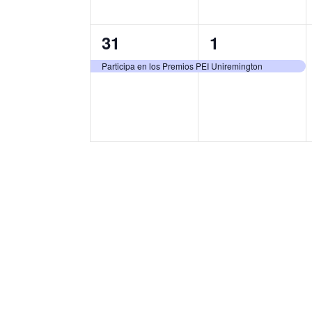
1
1
31
1
evento,
evento,
Participa en los Premios PEI Uniremington