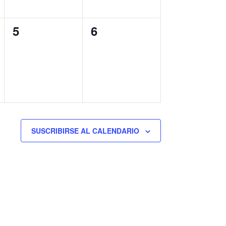
0
0
5
6
eventos,
eventos,
SUSCRIBIRSE AL CALENDARIO