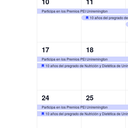
1
2
10
11
evento,
eventos,
Participa en los Premios PEI Uniremington
10 años del pregrado de 
Destacado
2
2
17
18
eventos,
eventos,
Participa en los Premios PEI Uniremington
10 años del pregrado de Nutrición y Dietética de Un
Destacado
2
2
24
25
eventos,
eventos,
Participa en los Premios PEI Uniremington
10 años del pregrado de Nutrición y Dietética de Un
Destacado