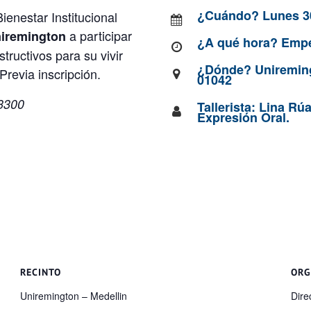
¿Cuándo? Lunes 30
ienestar Institucional
a participar
niremington
¿A qué hora? Empe
tructivos para su vivir
¿Dónde? Uniremingt
Previa inscripción.
01042
 3300
Tallerista: Lina R
Expresión Oral.
RECINTO
ORG
Uniremington – Medellin
Dire