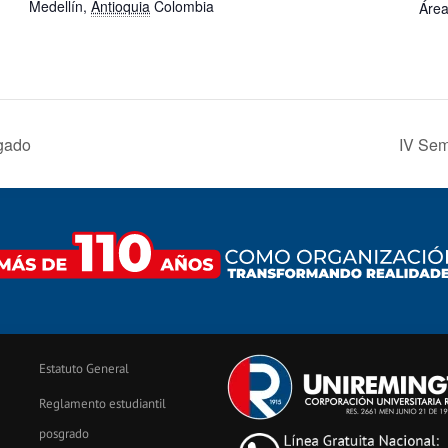
Medellín
,
Antioquia
Colombia
Área
ogado
IV Sem
Estatuto General
Reglamento estudiantil
posgrado