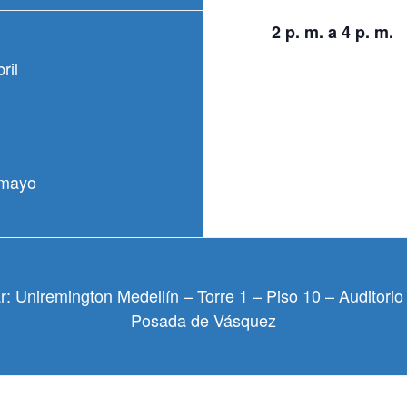
2 p. m. a 4 p. m.
ril
 mayo
r: Uniremington Medellín – Torre 1 – Piso 10 – Auditorio 
Posada de Vásquez