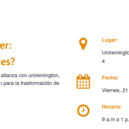
Lugar:
er:
Uniremingto
nes?
4
 alianza con uniremington,
Fecha:
n para la trasformación de
Viernes, 21
Horario:
9 a.m a 1 p