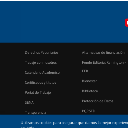
Derechos Pecuniarios
Alternativas de financiación
Trabaje con nosotros
Fondo Editorial Remington –
FER
Calendario Academico
Bienestar
Certificados y títulos
Biblioteca
Portal de Trabajo
Protección de Datos
SENA
PQRSFD
Transparencia
notificacionesjudiciales@un
Encuestas Uniremington
Utilizamos cookies para asegurar que damos la mejor experiencia
acuerdo.