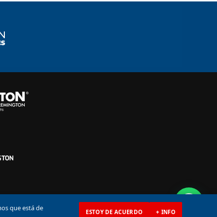
GTON
mos que está de
ESTOY DE ACUERDO
+ INFO