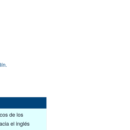
ín.
cos de los
cia el inglés