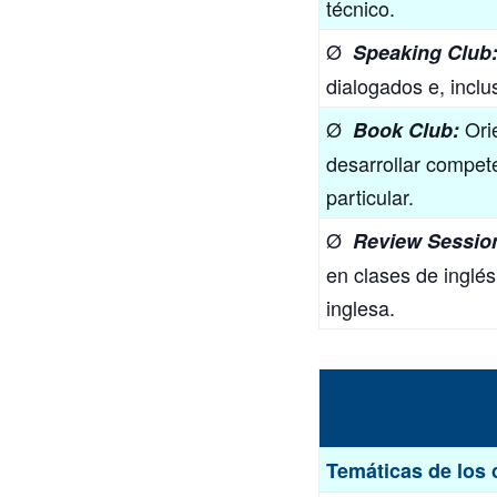
técnico.
Ø
Speaking Club
dialogados e, inclu
Ø
Orie
Book Club:
desarrollar compet
particular.
Ø
Review Sessio
en clases de inglé
inglesa.
Temáticas de los 