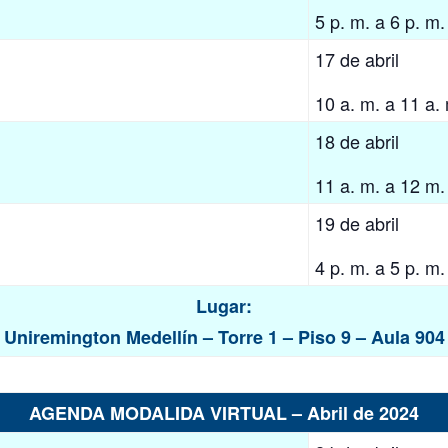
5 p. m. a 6 p. m.
17 de abril
10 a. m. a 11 a.
18 de abril
11 a. m. a 12 m.
19 de abril
4 p. m. a 5 p. m.
Lugar:
Uniremington Medellín – Torre 1 – Piso 9 – Aula 904
AGENDA MODALIDA VIRTUAL – Abril de 2024