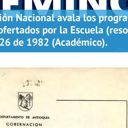
ión Nacional avala los progr
ofertados por la Escuela (res
26 de 1982 (Académico).