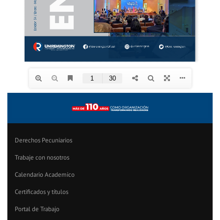
Derechos Pecuniarios
Trabaje con nosotros
Calendario Academico
Certificados y títulos
Portal de Trabajo