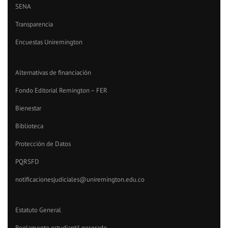
SENA
Transparencia
Encuestas Uniremington
Alternativas de financiación
Fondo Editorial Remington – FER
Bienestar
Biblioteca
Protección de Datos
PQRSFD
notificacionesjudiciales@uniremington.edu.co
Estatuto General
Reglamento estudiantil posgrado