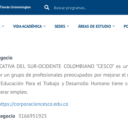
Tienda Uniremington
L
VIDA ACADÉMICA
SEDES
ÁREAS DE ESTUDIO
P
egocio
TIVA DEL SUR-OCIDENTE COLOMBIANO “CESCO” es una 
or un grupo de profesionales preocupados por mejorar el 
 Educación Para el Trabajo y Desarrollo Humano tiene 
nerar empleo.
https://corporacioncesco.edu.co
negocio
3166951925