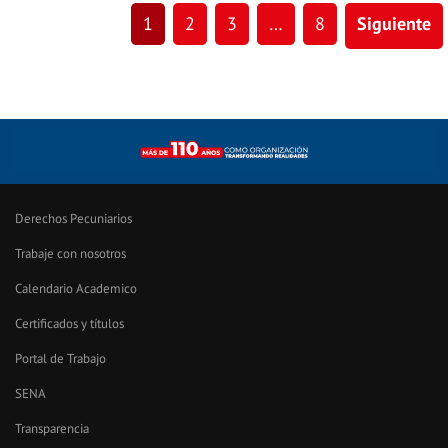
1
2
3
…
8
Siguiente
Derechos Pecuniarios
Trabaje con nosotros
Calendario Academico
Certificados y títulos
Portal de Trabajo
SENA
Transparencia