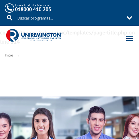
Warning
: Trying to access array offset on value of type
bool in
/aux/uniremig/public_html/wp-
content/themes/eduma/inc/templates/page-title.php
on
line
114
Inicio