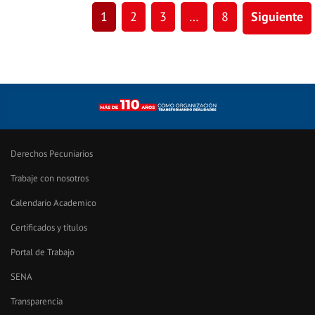
1
2
3
…
8
Siguiente
Derechos Pecuniarios
Trabaje con nosotros
Calendario Academico
Certificados y títulos
Portal de Trabajo
SENA
Transparencia