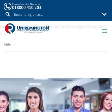
Warning
: Trying to access array offset on value of type
bool in
/aux/uniremig/public_html/wp-
content/themes/eduma/inc/templates/page-title.php
on
line
114
Inicio