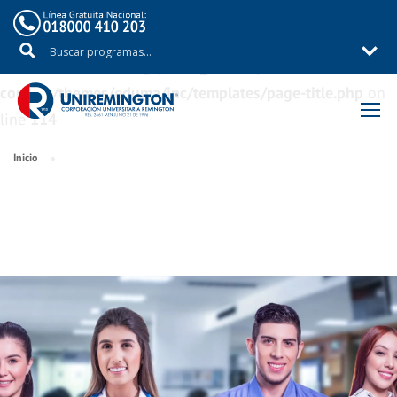
Warning
: Trying to access array offset on value of type
bool in
/aux/uniremig/public_html/wp-
content/themes/eduma/inc/templates/page-title.php
on
line
114
Inicio