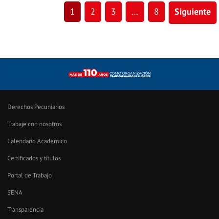
1
2
3
…
8
Siguiente
Derechos Pecuniarios
Trabaje con nosotros
Calendario Academico
Certificados y títulos
Portal de Trabajo
SENA
Transparencia