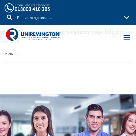
Warning
: Trying to access array offset on value of type
bool in
/aux/uniremig/public_html/wp-
content/themes/eduma/inc/templates/page-title.php
on
line
114
Inicio