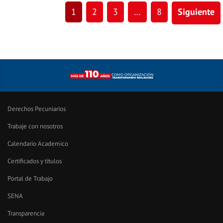
1
2
3
…
8
Siguiente
Derechos Pecuniarios
Trabaje con nosotros
Calendario Academico
Certificados y títulos
Portal de Trabajo
SENA
Transparencia