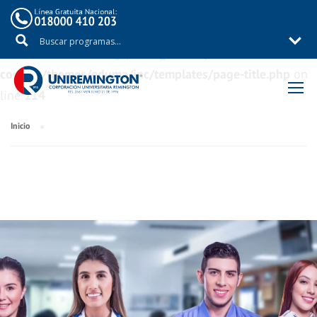
Warning
: Trying to access array offset on value of type
bool in
/aux/uniremig/public_html/wp-
content/themes/eduma/inc/templates/page-title.php
on
line
114
Inicio