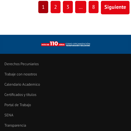
1
2
3
…
8
Siguiente
Derechos Pecuniarios
Trabaje con nosotros
Calendario Academico
Certificados y títulos
Portal de Trabajo
SENA
Transparencia