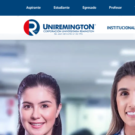
Aspirante
Estudiante
Egresado
Profesor
Warning
: Trying to access array offset on value of type bo
Inicio
INSTITUCIONA