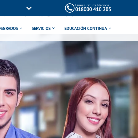
/inc/templates/page-title.php
on line
114
OSGRADOS
SERVICIOS
EDUCACIÓN CONTINUA