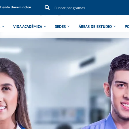
Tienda Uniremington
ol in
/aux/uniremig/public_html/wp-content/themes/eduma
L
VIDA ACADÉMICA
SEDES
ÁREAS DE ESTUDIO
P