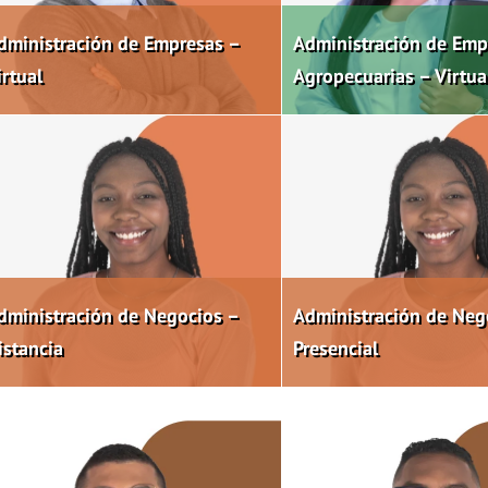
dministración de Empresas –
Administración de Emp
irtual
Agropecuarias – Virtua
dministración de Negocios –
Administración de Neg
istancia
Presencial