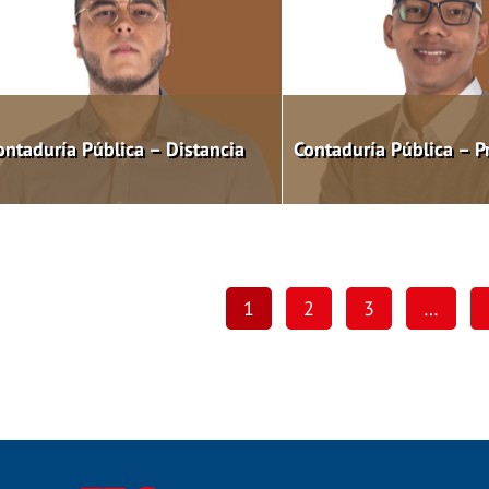
ontaduría Pública – Distancia
Contaduría Pública – P
1
2
3
…