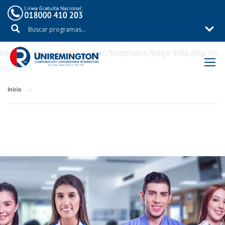
Warning
: Trying to access array offset on value of type
bool in
/aux/uniremig/public_html/wp-
content/themes/eduma/inc/templates/page-title.php
on
line
114
Inicio