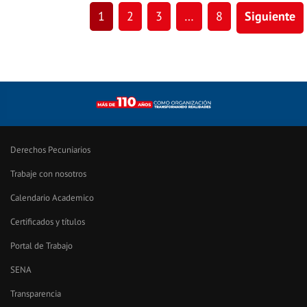
1
2
3
…
8
Siguiente
Derechos Pecuniarios
Trabaje con nosotros
Calendario Academico
Certificados y títulos
Portal de Trabajo
SENA
Transparencia