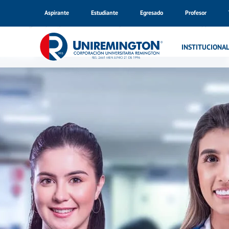
Aspirante
Estudiante
Egresado
Profesor
Warning
: Trying to access array offset on value of type bo
Inicio
INSTITUCIONA