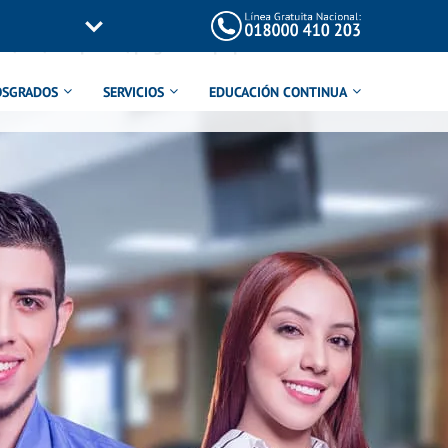
/inc/templates/page-title.php
on line
114
OSGRADOS
SERVICIOS
EDUCACIÓN CONTINUA