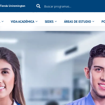
Tienda Uniremington
ol in
/aux/uniremig/public_html/wp-content/themes/eduma
L
VIDA ACADÉMICA
SEDES
ÁREAS DE ESTUDIO
P