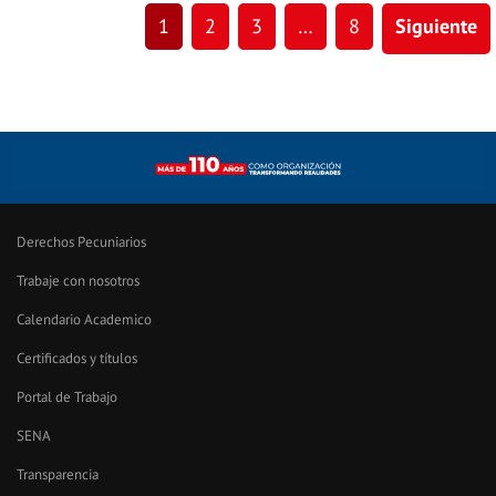
1
2
3
…
8
Siguiente
Derechos Pecuniarios
Trabaje con nosotros
Calendario Academico
Certificados y títulos
Portal de Trabajo
SENA
Transparencia