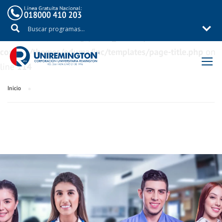
Warning
: Trying to access array offset on value of type
bool in
/aux/uniremig/public_html/wp-
content/themes/eduma/inc/templates/page-title.php
on
line
114
Inicio