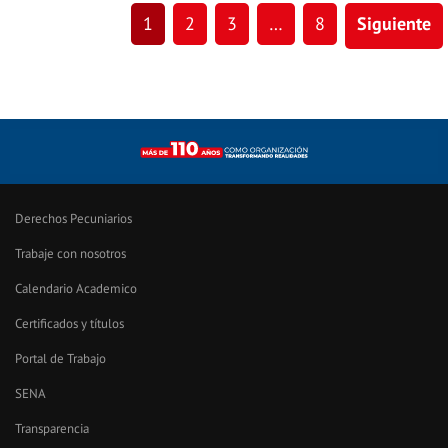
1
2
3
…
8
Siguiente
Derechos Pecuniarios
Trabaje con nosotros
Calendario Academico
Certificados y títulos
Portal de Trabajo
SENA
Transparencia