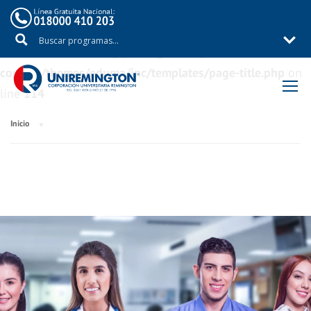
Warning
: Trying to access array offset on value of type
bool in
/aux/uniremig/public_html/wp-
content/themes/eduma/inc/templates/page-title.php
on
line
114
Inicio