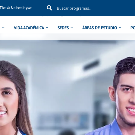
Tienda Uniremington
ol in
/aux/uniremig/public_html/wp-content/themes/eduma
L
VIDA ACADÉMICA
SEDES
ÁREAS DE ESTUDIO
P