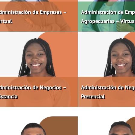
dministración de Empresas –
Administración de Emp
irtual
Agropecuarias – Virtua
dministración de Negocios –
Administración de Neg
istancia
Presencial