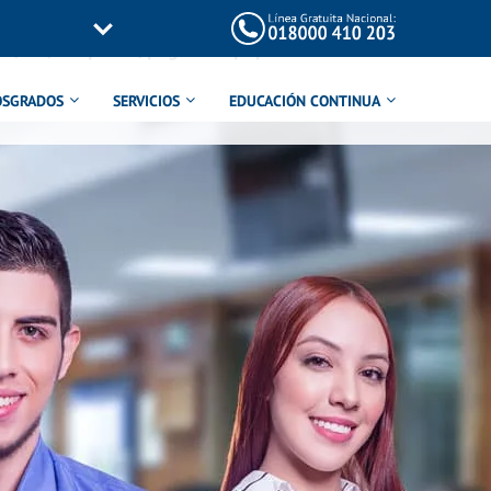
/inc/templates/page-title.php
on line
114
OSGRADOS
SERVICIOS
EDUCACIÓN CONTINUA