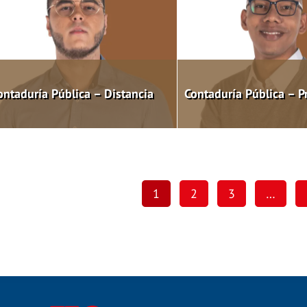
ontaduría Pública – Distancia
Contaduría Pública – P
1
2
3
…