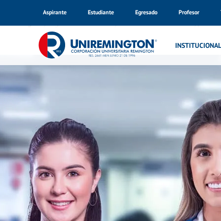
Aspirante
Estudiante
Egresado
Profesor
Warning
: Trying to access array offset on value of type bo
Inicio
INSTITUCIONA