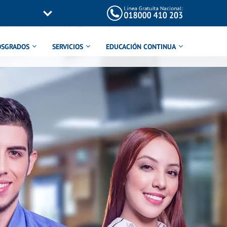
/inc/templates/page-title.php
on line
114
OSGRADOS
SERVICIOS
EDUCACIÓN CONTINUA