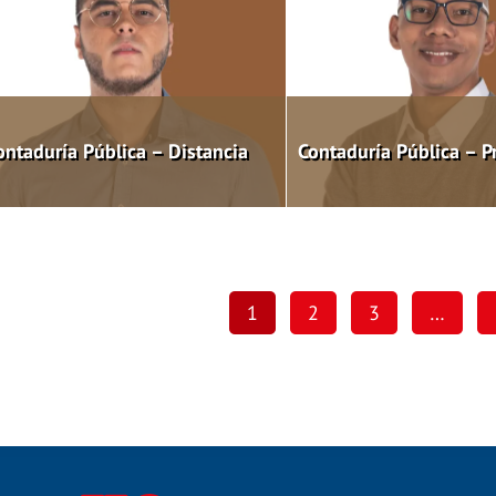
ontaduría Pública – Distancia
Contaduría Pública – P
1
2
3
…