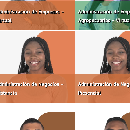
dministración de Empresas –
Administración de Emp
irtual
Agropecuarias – Virtua
dministración de Negocios –
Administración de Neg
istancia
Presencial