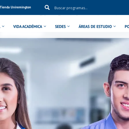
Tienda Uniremington
ol in
/aux/uniremig/public_html/wp-content/themes/eduma
L
VIDA ACADÉMICA
SEDES
ÁREAS DE ESTUDIO
P