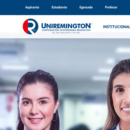
Aspirante
Estudiante
Egresado
Profesor
Warning
: Trying to access array offset on value of type bo
Inicio
INSTITUCIONA